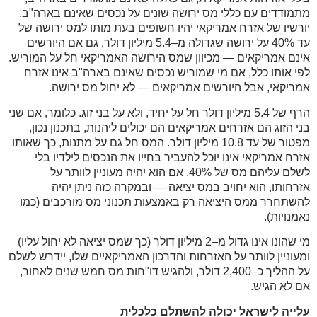
מתמודדים עם כללי מס ירושה שונים על נכסים שאינם בארה"ב.
יורשיו של אזרח אמריקאי יהיו חשופים בעת מותו למס ירושה של
עד 40% על ירושה שגדולה מ–5.4 מיליון דולר, גם אם היורשים
אינם אמריקאים — מכיוון שמס הירושה האמריקאי חל על המוריש.
לפי אותו כלל, אם מי שמוריש נכסים שאינם בארה"ב אינו אזרח
אמריקאי, אבל היורשים אמריקאים — לא יחול מס ירושה
.
הרף של 5.4 מיליון דולר חל על יחיד, ולא על בני זוג. כלומר, אם שני
בני הזוג הם אזרחים אמריקאים הם יכולים ליהנות, בתכנון נכון,
מפטור של עד 10.8 מיליון דולר. המס חל גם על מתנות, כך שאותו
אזרח אמריקאי אינו יוכל להעביר בחייו את הנכסים לילדיו בלי
לשלם עליהם מס של 40%. אם הוא יהיה מעוניין לוותר על
אזרחותו, הוא יחויב במס יציאה — ובמקרה כזה ניתן יהיה
להשתחרר ממס היציאה רק באמצעות תכנוני מס מורכבים (כמו
נאמנויות)
.
מי שהונו אינו גדול מ–2 מיליון דולר (כך שמס יציאה לא יחול עליו)
ומעוניין לוותר על האזרחות והדרכון האמריקאיים שלו, יידרש לשלם
על ההליך כ–2,400 דולר, ולהגיש דו"חות מס חמש שנים לאחור,
אם לא הגיש
.
עלייה לישראל יכולה להשתלם כלכלית