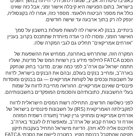
באוניברסיטת תל אביב, שנועדו להוכיח כי חייתה במשך השנים
בישראל. בתום הפגישה היא קיבלה אישור זמני, אבל כזה שאינו
כולל את מספר הביטוח הלאומי. מספר כזה, אמרו לה בקונסוליה,
יונפק לה רק בתוך ארבעה עד שישה חודשים
.
בינתיים, בבנק לא אישרו לה לעשות פעולות בחשבון על סמך
האישור הזמני, ומסרו לה כי ועדה מיוחדת שתתכנס בקרוב בעניין
"אזרחים אמריקאים" תחליט גם לגבי המקרה שלה
.
המקרה הזה, שהתרחש באחרונה, ממחיש את ההשפעות של
הסכם
FATCA
לחילופי מידע בין רשויות המס של מדינות, שעליו
חתמה ישראל עם ארה"ב לפני כמה שנים. מדובר בחוק שנחקק
בארה"ב, ומחייב בנקים בעולם, ובהם את הבנקים בישראל, לדווח
על חשבונות ונכסים של לקוחות אמריקאים — גם בבנקים ומוסדות
פיננסיים שאינם אמריקאיים. ההוראה מחייבת לדווח על שמות
בעלי החשבונות, כתובותיהם והסכומים המופקדים בחשבונותיהם
.
לפני כשלושה חודשים, התחילה רשות המסים הישראלית לדווח
למקבילתה האמריקאית
(IRS)
על חשבונות פיננסיים בישראל של
אזרחים אמריקאים ומחזיקי גרין קארד (תעודה רשמית המזהה
אזרח זר כאזרח קבוע של ארה"ב, ומאפשרת לו לעבוד בארה"ב
ולהיכנס אליה ללא ויזה). הדיווח מישראל התחיל בעקבות תיקון
חקיקה שהתקבל בכנסת הקיץ, במטרה ליישם את הסכמי
FATCA.