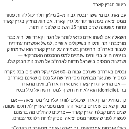
ביטול הגרין קארד
.
עם זאת, גם מי ששווי נכסיו גבוה מ–2 מיליון דולר יכול להיות פטור
ממס יציאה בעת הוויתור על גרין קארד, אם הוא מחזיק בגרין קארד
פחות משמונה שנים מתוך 15 השנים שלפני הוויתור
.
השאלה אם לאותו אדם כדאי לוותר על הגרין קארד שלו היא כבר
מורכבת יותר, ותלויה בשיקולים אישיים, למשל אפשרות עתידית
לעבוד בארה"ב. החיסרון בשמירה על הגרין קארד הוא שהמחזיק
בו יהיה חייב בדיווחים שנתיים למס ההכנסה האמריקאי —
ושרשות המסים בישראל תדווח לארה"ב על חשבונות הבנק שלו
.
נכסים בארה"ב שערכם גבוה מ–60 אלף שקל חשופים בכל מקרה
למס ירושה, אך מבחינת מסי הירושה על נכסים שאינם בארה"ב
— אם מחזיק הגרין קארד אינו אזרח ארה"ב ואינו מתגורר
בה
(domicile),
הוא לא יהיה חשוף למס ירושה על כלל נכסיו
.
כך, מחזיקי גרין קארד שיכולים לוותר עליו בלי מס יציאה — אם
מכיוון שאינם עומדים בתנאי ההון ואם מפני שעדיין לא חלפו שמונה
שנים מיום קבלת הגרין קארד — צריכים להחליט מה ברצונם
לעשות לפני שהפטור ממס יציאה יפסיק להיות רלוונטי עבורם
.
בעלי אזרחות אמריקאית, גם כאלה שאינם מתגוררים בארה"ב,