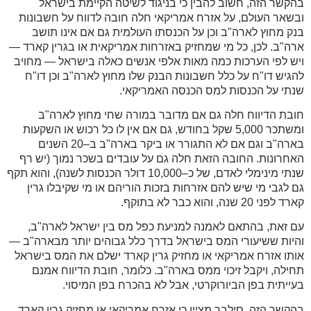
בהקשר הזה, חשוב להבין כי בניגוד לשיטה הקיימת בישראל
ובשאר העולם, על אזרח אמריקאי חלה חובה לדווח על חשבונות
בנק מחוץ לארה"ב וכן על הכנסתו העולמית גם אם אינו תושב
ארה"ב. לכן, כל מי שמחזיק באזרחות אמריקאית או בגרין קארד —
ויש לפי הערכות כמה מאות אלפי אנשים כאלה בישראל — מחויב
להגיש דו"ח על כלל חשבונות הבנק שלו מחוץ לארה"ב וכן דו"ח
שנתי על הכנסות למס הכנסה האמריקאי
.
חובת הדיווח חלה גם אם מדובר במורה שחי מחוץ לארה"ב
ומשתכר 5,000 שקל בחודש, גם אם אין לו כל רכוש או השקעות
בארה"ב וגם אם לא התגורר או ביקר בארה"ב ב–20 השנים
האחרונות. החובה הזאת חלה גם על עובדים בשכר נמוך (יש רף
שנתי מינימלי לאדם, של כ–10,000 דולר הכנסות לשנה), והוא תקף
גם לגבי מי שיש להם אזרחות בזכות הוריהם או מי שקיבלו גרין
קארד לפני 20 שנה, והוא כבר לא בתוקף
.
עם זאת, בהתאם לאמנה למניעת כפל מס בין ישראל לארה"ב,
והיות ששיעורי המס בישראל בדרך כלל גבוהים יותר מבארה"ב —
אותו אזרח אמריקאי או מחזיק גרין קארד ישלם את המס בישראל
תחילה, ויקבל זיכוי ממס בארה"ב. כלומר, חובת הדיווח אמנם
בעייתית בפן הביורוקרטי, אבל לא בהכרח בפן המיסוי
.
בהקשר הזה, סילבר מציין כי אזרח אמריקאי או מחזיק גרין קארד