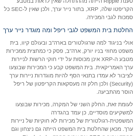
טענת Ripple הייתה מההתחלה שאין לראות במטבע
הקריפטו שלה, XRP, בתור נייר ערך, ולכן שאין ל-SEC כל
סמכות לגבי המכירה.
החלטת בית המשפט לגבי ריפל ומה מוגדר נייר ערך
אולי בניגוד למה שרגולטורים בארה"ב ובעולם קיוו, בית
משפט מחוזי בניו יורק, ארה"ב, פסק כי כמחצית ממכירות
מטבע ה-XRP אינן מכוסות על ידי חוקי הרשות לניירות
ערך האמריקאית. בית המשפט קבע כי המכירות שבוצעו
לציבור לא עמדו בתנאי הסף להיות מוגדרות ניירות ערך
(Security) ולכן חלק זה מעסקאות הקריפטון של ריפל
הוסר מהתביעה.
לעומת זאת, החלק השני של המקרה, מכירות שבוצעו
למשקיעים מוסדיים, כן עמד בהגדרה
המשפטית-רגולטורית של מכירות לא חוקיות של ניירות
ערך. מכאן שהחלטת בית המשפט הייתה גם ניצחון וגם