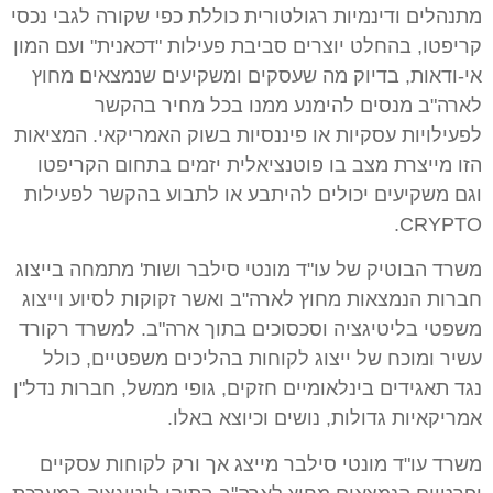
מתנהלים ודינמיות רגולטורית כוללת כפי שקורה לגבי נכסי
קריפטו, בהחלט יוצרים סביבת פעילות "דכאנית" ועם המון
אי-ודאות, בדיוק מה שעסקים ומשקיעים שנמצאים מחוץ
לארה"ב מנסים להימנע ממנו בכל מחיר בהקשר
לפעילויות עסקיות או פיננסיות בשוק האמריקאי. המציאות
הזו מייצרת מצב בו פוטנציאלית יזמים בתחום הקריפטו
וגם משקיעים יכולים להיתבע או לתבוע בהקשר לפעילות
CRYPTO.
משרד הבוטיק של עו"ד מונטי סילבר ושות' מתמחה בייצוג
חברות הנמצאות מחוץ לארה"ב ואשר זקוקות לסיוע וייצוג
משפטי בליטיגציה וסכסוכים בתוך ארה"ב. למשרד רקורד
עשיר ומוכח של ייצוג לקוחות בהליכים משפטיים, כולל
נגד תאגידים בינלאומיים חזקים, גופי ממשל, חברות נדל"ן
אמריקאיות גדולות, נושים וכיוצא באלו.
משרד עו"ד מונטי סילבר מייצג אך ורק לקוחות עסקיים