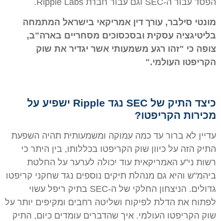
הפסד עבור ה-SEC וגם עבור חברת Ripple Labs.
מונטי סילבר, עורך דין אמריקאי בישראל המתמחה
בליטיגציה עסקית ובסכסוכים מסחריים בארה"ב,
צופה כי "זהו רגע משמעותי אשר יגדיר את שוק
הקריפטו העולמי."
כיצד התיק של SEC נגד Ripple ישפיע על
מכירות הקריפטו?
עדיין לא ברור עד כמה עמוקה ומשמעותית תהיה השפעת
התיק הזה על כיוון שוק הקריפטו בכללותו, בין היתר כי
רשות ני"ע האמריקאית עוד יכולה לערער על החלטת
ביהמ"ש והיא גם מנהלת תיקים נוספים נגד שחקני קריפטו
גדולים. הניצחון החלקי של ה-SEC בתיק ריפל עשוי
לפתוח את הדלת לפיקוח ושליטה רחבים ומקיפים יותר על
שוק הקריפטו העולמי. איך שהדברים עומדים כיום, התיק