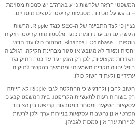
המשפטי הראה שלרשות ני"ע בארה"ב יש סמכות מסוימת
– בדגש על מכירות מטבעות קריפטו לגופים מוסדיים.
נציין כי לצד התביעה של ה-SEC כנגד Ripple, הרשות
הגישה גם תביעות דומות כנגד פלטפורמות קריפטו חזקות
נוספות – Coinbase ו-Binance. התחום כולו עוד חדש
יחסית ומאוד לא מגובש או סגור מבחינת חקיקה, רגולציה
והגדרות מקצועיות, לכן רק הזמן יגיד עד כמה התיק נגד
ריפל יהווה תקדים משמעותי ומתמשך בהקשר לתיקים
עתידיים ולעתיד השוק כולו.
חשוב להבין ולהדגיש כי ההחלטה לגבי Ripple לא הייתה
רק בשורות רעות לתעשיית הקריפטו. בית המשפט קבע כי
עסקאות השקעה ומסחר במטבעות קריפטו בין הציבור
הפרטי אינן נחשבות עסקאות בניירות ערך ולכן לרשות
לניירות ערך אין סמכות לגביהן.