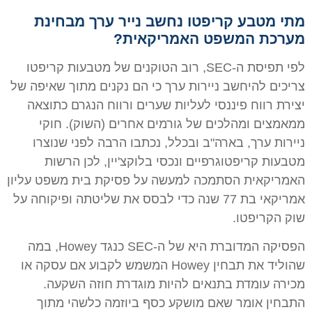
מתי מטבע קריפטו נחשב נייר ערך מבחינת
מערכת המשפט האמריקאית?
לפי תפיסת ה-SEC, רוב הטוקנים של מטבעות קריפטו
צריכים להיחשב ניירות ערך כי הם נקנים מתוך שאיפה של
יצירת רווח פיננסי לעליות שערים ורווח הנגרם כתוצאה
ממאמצים ומהלכים של גורמים אחרים (השוק). חוקי
ניירות ערך, בארה"ב ובכלל, נכתבו הרבה לפני שנוצרו
מטבעות קריפטוגרפיים ונכסי בלוקצ'יין, לכן הרשות
האמריקאית הסתמכה למעשה על פסיקת בית משפט עליון
אמריקאי בת 77 שנה כדי לבסס את שליטתה ופיקוחה על
שוק הקריפטו.
הפסיקה המדוברת היא של ה-SEC כנגד Howey, במה
שהוליד את תבחין Howey המשמש לקבוע אם עסקה או
מכירה עומדת בתנאים להיות מוגדרת חוזה השקעה.
התבחין אומר שאם מושקע כסף ביוזמה כלשהי מתוך