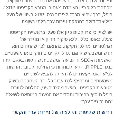
וניירות הערך בארה"ב, האשימה את חברת Ripple Labs,
מפתחת בלוקצ'יין העומדת מאחורי מטבע הקריפטו XRP /
ריפל, בכך שהיא מכרה לציבור נכסי XRP בשווי של מעל
מיליארד דולר בהנפקת ניירות ערך בלתי רשומה.
יש לציין כי פרויקטים כגון אלו פעלו בתעשיית הקריפטו
פעלו, באופן כללי, ללא פיקוח הדוק או מוגדר של
רגולטורים ומהלכי חקיקה, בהתאם לכך שהתחום הוא
חדש ומשבש שוק וגם נטול תקדימים חוקיים או משפטיים.
האשמות ה-SEC והתביעה המשפטית שהוגשה בעקבותיהן
כנגד RIPPLE, הגיעו לכותרות כי החלטה לטובת הרשות
לני"ע האמריקאית יכולה הייתה להביא לשינויים
משמעותיים ומרחיקי לכת עבור כל יתר השחקנים בשוק
מטבעות הקריפטו. כאשר מהצד השני, החלטה לטובת
ריפל תוסיף בהירות ותסדיר את המענה המותאם לשאלה
"מה זה נייר ערך".
דרישות שקיפות ורגולציה של ניירות ערך והקשר