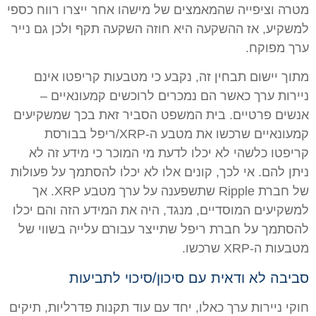
מטרה וציפייה שהמאמצים של מישהו אחר ייצרו רווח כספי
למשקיע, אז ההשקעה היא חוזה השקעה תקף ולכן גם נייר
ערך מפוקח.
מתוך יישום תבחין זה, נקבע כי מטבעות קריפטו אינם
ניירות ערך כאשר הם נמכרים לרוכשים קמעונאיים –
אנשים פרטיים. בית המשפט הסביר זאת בכך שמשקיעים
קמעונאיים שרכשו את מטבע ה-XRP/ריפל בבורסת
קריפטו כלשהי לא יכלו לדעת מי המוכר כי מידע זה לא
ניתן להם. אי לכך, קונים אלו לא יכלו להסתמך על פעולות
של חברת Ripple שתשפענה על ערך מטבע XRP. אך
למשקיעים המוסדיים, מנגד, היה את המידע הזה והם יכלו
להסתמך על חברת ריפל שתייצר עבורם עלייה בשווי של
מטבעות ה-XRP שרכשו.
סביבה לא ודאית עם סיכון/סיכוי לתביעות
חוקי ניירות ערך כאלו, יחד עם עוד תקנות פדרליות, תיקים